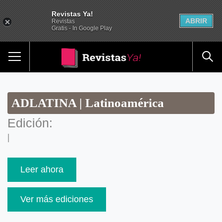
Revistas Ya!
ABRIR
Revistas
Gratis - In Google Play
ADLATINA | Latinoamérica
Edición:
|
Leer ahora
Ver más ediciones