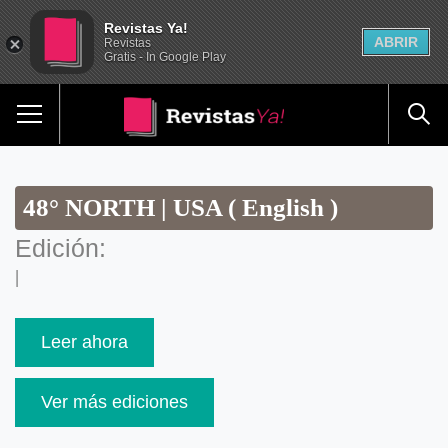
Revistas Ya!
ABRIR
Revistas
Gratis - In Google Play
48° NORTH | USA ( English )
Edición:
|
Leer ahora
Ver más ediciones