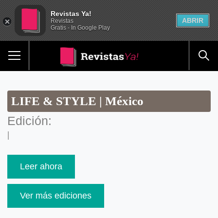
Revistas Ya!
ABRIR
Revistas
Gratis - In Google Play
LIFE & STYLE | México
Edición:
|
Leer ahora
Ver más ediciones