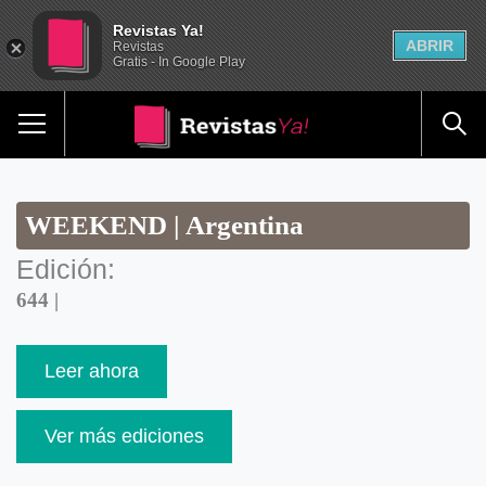
Revistas Ya!
ABRIR
Revistas
Gratis - In Google Play
WEEKEND | Argentina
Edición:
644 |
Leer ahora
Ver más ediciones