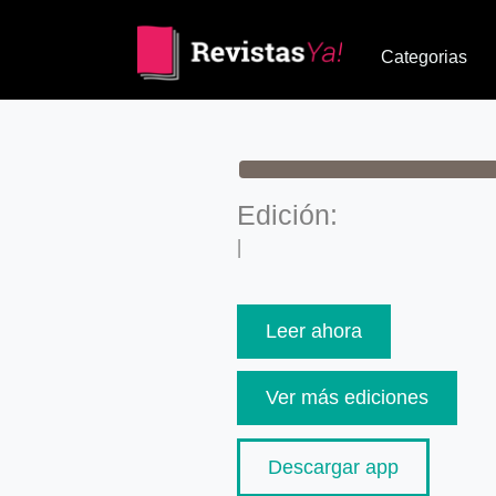
Categorias
Edición:
|
Leer ahora
Ver más ediciones
Descargar app