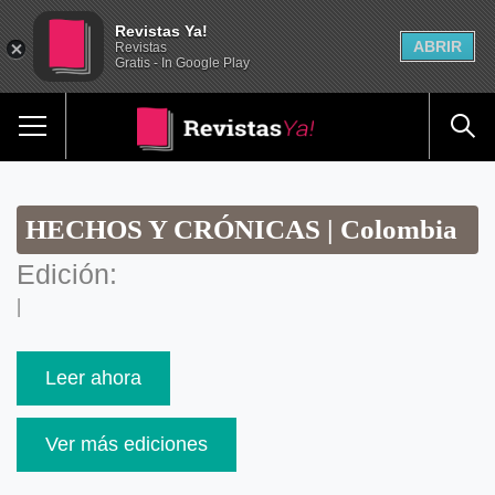
Revistas Ya!
ABRIR
Revistas
Gratis - In Google Play
HECHOS Y CRÓNICAS | Colombia
Edición:
|
Leer ahora
Ver más ediciones