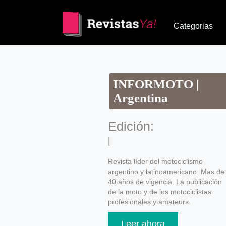
Categorias
INFORMOTO |
Argentina
Edición:
|
Revista líder del motociclismo
argentino y latinoamericano. Mas de
40 años de vigencia. La publicación
de la moto y de los motociclistas
profesionales y amateurs.
Leer ahora