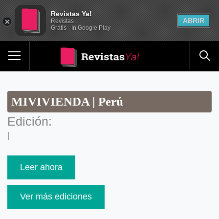
Revistas Ya!
ABRIR
Revistas
Gratis - In Google Play
MIVIVIENDA | Perú
Edición:
|
Leer ahora
Ver más ediciones