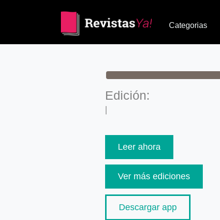
Categorias
Edición:
|
Leer ahora
Ver más ediciones
Descargar app