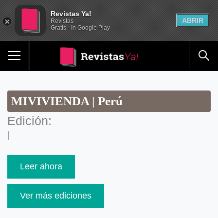
Revistas Ya!
ABRIR
Revistas
Gratis - In Google Play
MIVIVIENDA | Perú
Edición:
|
Leer ahora
Ver más ediciones