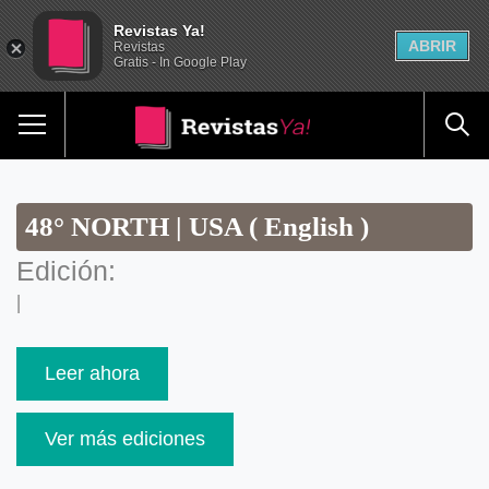
Revistas Ya!
ABRIR
Revistas
Gratis - In Google Play
48° NORTH | USA ( English )
Edición:
|
Leer ahora
Ver más ediciones