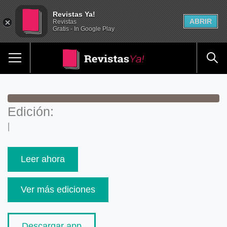
Revistas Ya!
ABRIR
Revistas
Gratis - In Google Play
Edición:
|
Leer ahora
Ver más ediciones
Descargar app