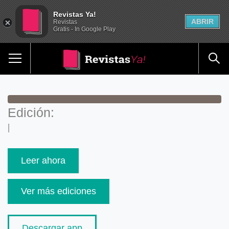
Revistas Ya!
ABRIR
Revistas
Gratis - In Google Play
Edición:
|
Leer ahora
Ver más ediciones
Descargar app