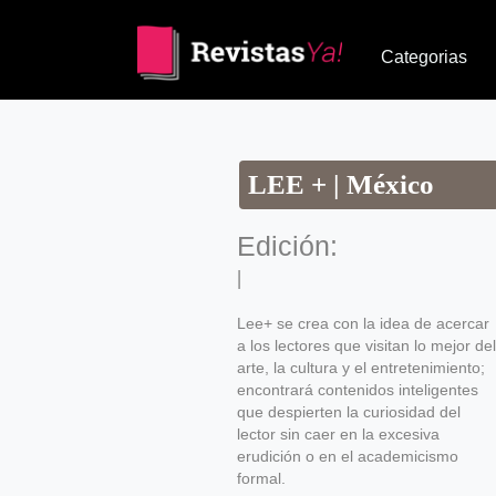
Categorias
LEE + | México
Edición:
|
Lee+ se crea con la idea de acercar
a los lectores que visitan lo mejor del
arte, la cultura y el entretenimiento;
encontrará contenidos inteligentes
que despierten la curiosidad del
lector sin caer en la excesiva
erudición o en el academicismo
formal.