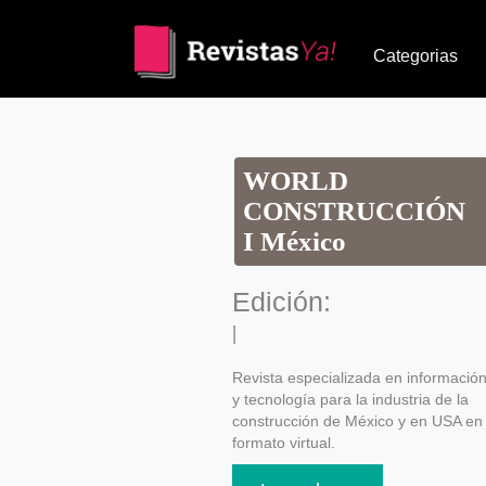
Categorias
WORLD
CONSTRUCCIÓN
I México
Edición:
|
Revista especializada en informació
y tecnología para la industria de la
construcción de México y en USA en
formato virtual.