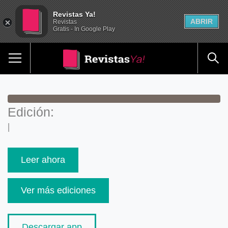
Revistas Ya!
ABRIR
Revistas
Gratis - In Google Play
Edición:
|
Leer ahora
Ver más ediciones
Descargar app