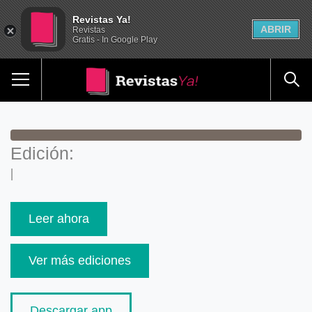
Revistas Ya!
ABRIR
Revistas
Gratis - In Google Play
Edición:
|
Leer ahora
Ver más ediciones
Descargar app