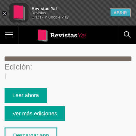
Revistas Ya!
ABRIR
Revistas
Gratis - In Google Play
Edición:
|
Leer ahora
Ver más ediciones
Descargar app