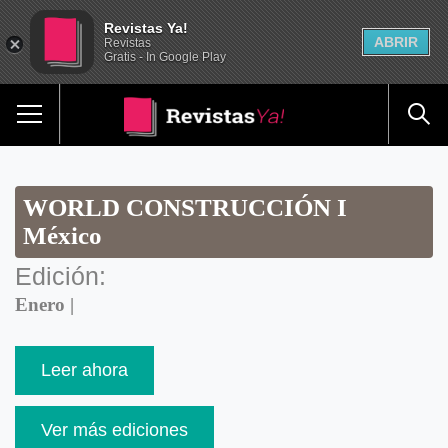
Revistas Ya!
ABRIR
Revistas
Gratis - In Google Play
WORLD CONSTRUCCIÓN I
México
Edición:
Enero |
Leer ahora
Ver más ediciones