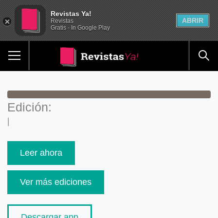
Revistas Ya!
ABRIR
Revistas
Gratis - In Google Play
Edición:
|
Leer ahora
Ver más ediciones
Descargar app