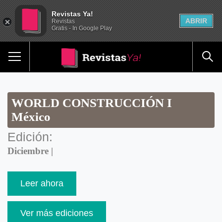
Revistas Ya!
ABRIR
Revistas
Gratis - In Google Play
WORLD CONSTRUCCIÓN I
México
Edición:
Diciembre |
Leer ahora
Ver más ediciones