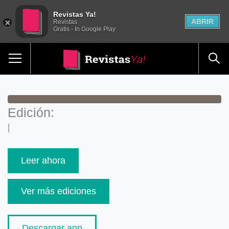
Revistas Ya!
ABRIR
Revistas
Gratis - In Google Play
Edición:
|
Leer ahora
Ver más ediciones
Descargar app