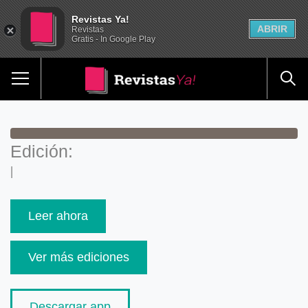
Revistas Ya!
ABRIR
Revistas
Gratis - In Google Play
Edición:
|
Leer ahora
Ver más ediciones
Descargar app