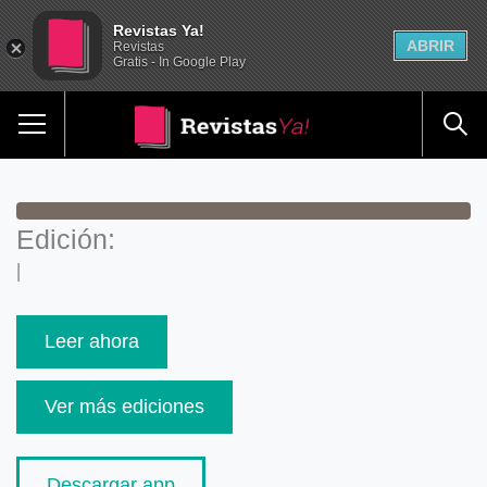
Revistas Ya!
ABRIR
Revistas
Gratis - In Google Play
Edición:
|
Leer ahora
Ver más ediciones
Descargar app