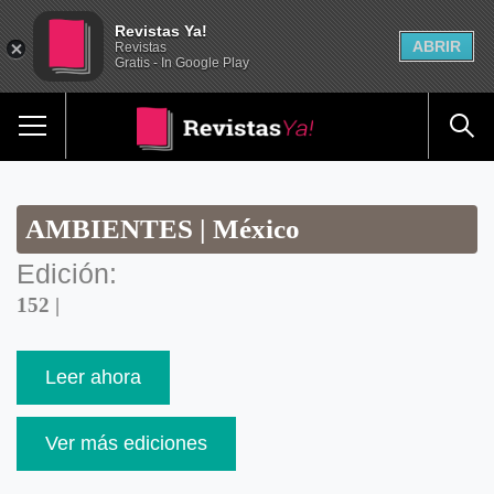
Revistas Ya!
ABRIR
Revistas
Gratis - In Google Play
AMBIENTES | México
Edición:
152 |
Leer ahora
Ver más ediciones