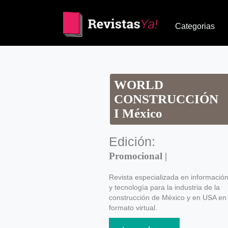
Categorias
WORLD
CONSTRUCCIÓN
I México
Edición:
Promocional |
Revista especializada en informació
y tecnología para la industria de la
construcción de México y en USA en
formato virtual.