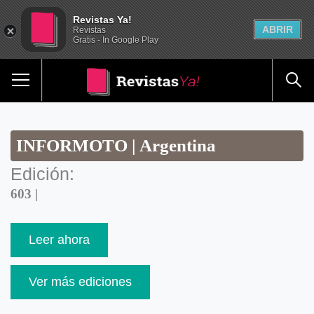
Revistas Ya!
ABRIR
Revistas
Gratis - In Google Play
INFORMOTO | Argentina
Edición:
603 |
Leer ahora
Ver más ediciones