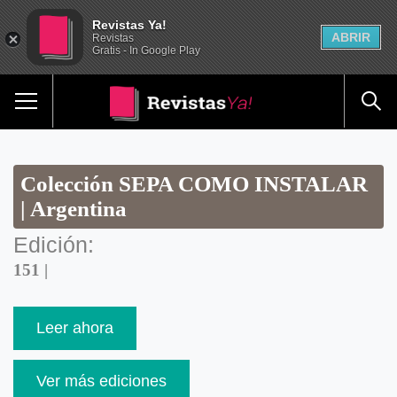
Revistas Ya!
ABRIR
Revistas
Gratis - In Google Play
Colección SEPA COMO INSTALAR
| Argentina
Edición:
151 |
Leer ahora
Ver más ediciones