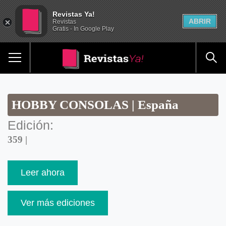
Revistas Ya!
ABRIR
Revistas
Gratis - In Google Play
HOBBY CONSOLAS | España
Edición:
359 |
Leer ahora
Ver más ediciones