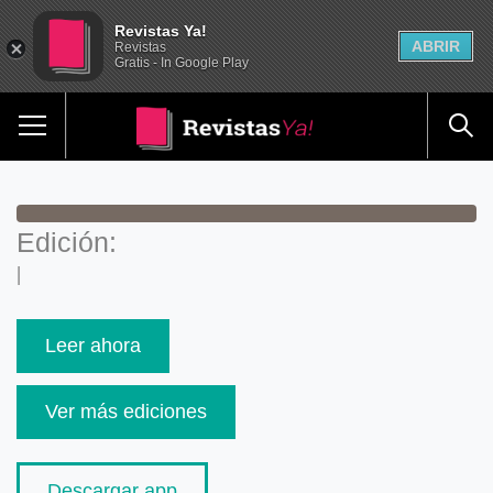
Revistas Ya!
ABRIR
Revistas
Gratis - In Google Play
Edición:
|
Leer ahora
Ver más ediciones
Descargar app